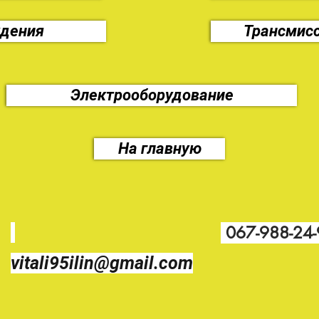
ждения
Трансмисс
Электрооборудование
На главную
067-988-24
vitali95ilin@gmail.com