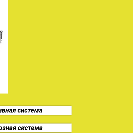
ивная система
озная система