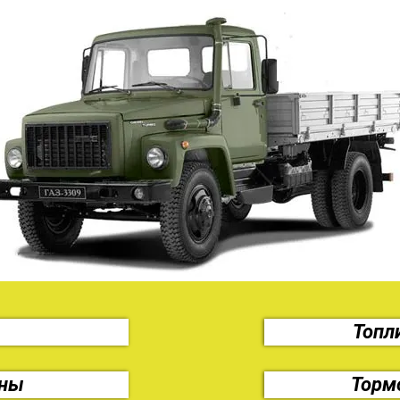
ь
Топл
ины
Торм