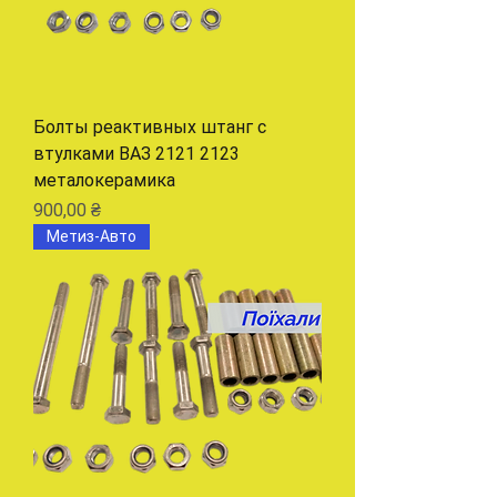
Болты реактивных штанг с
втулками ВАЗ 2121 2123
металокерамика
Цена
900,00 ₴
Метиз-Авто