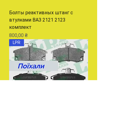
Болты реактивных штанг с
втулками ВАЗ 2121 2123
комплект
Цена
800,00 ₴
LPR
Тормозные колодки передние
Ваз 2110 с датчиками LPR