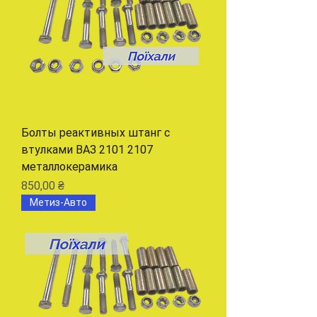
Болты реактивных штанг с
втулками ВАЗ 2101 2107
металлокерамика
Цена
850,00 ₴
Метиз-Авто