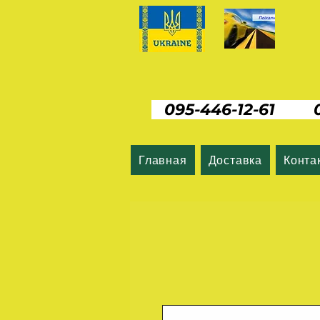
095-446-12-61 06
Главная
Доставка
Конта