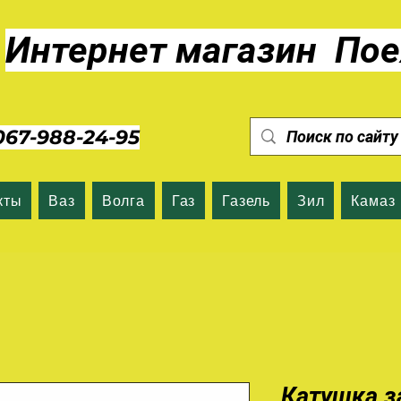
Интернет магазин Пое
7-988-24-95
кты
Ваз
Волга
Газ
Газель
Зил
Камаз
Катушка з