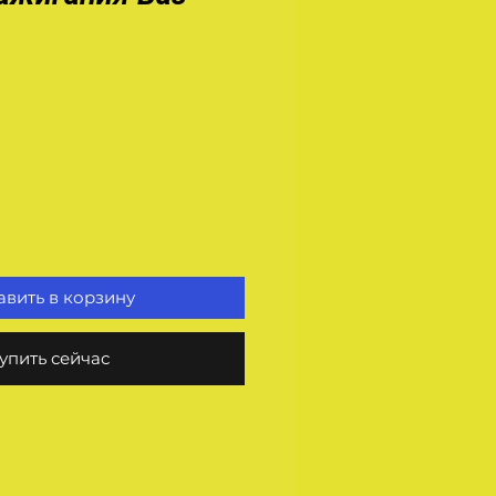
на
вить в корзину
упить сейчас