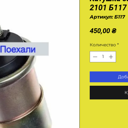
2101 Б117
Артикул: Б117
Це
450,00 ₴
Количество
*
Доба
К