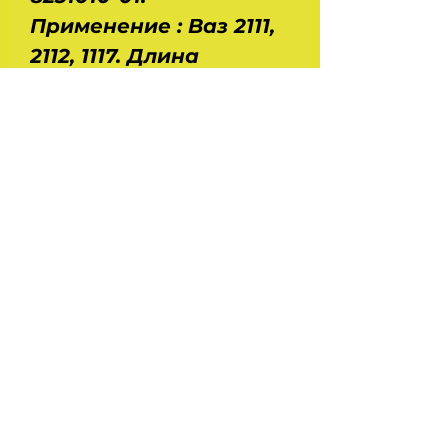
Применение : Ваз 2111,
2112, 1117. Длина
изделия в свободном
состоянии - 450 мм, в
сжатом состоянии -
275 мм. Ход поршня -
175 мм. Масса - 0,320
кг. Диаметр штока - 10
мм, резервуара - 22
мм. Усилие на штоке -
460 Н. Производство
- Truckman.
На главную