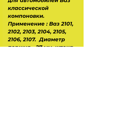
для автомобилей Ваз
классической
компоновки.
Применение : Ваз 2101,
2102, 2103, 2104, 2105,
2106, 2107. Диаметр
поршня - 27 мм, штока
- 11 мм. Ход штока -
181,5 мм. Усилие : на
сжатие - 28, 5 кг, на
отбой - 110 кг.
Производство - ASR.
На главную