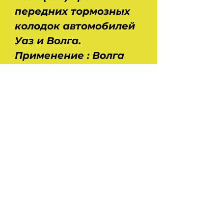
передних тормозных
колодок автомобилей
Уаз и Волга.
Применение : Волга
Газ 24, 2410, 3102, 31029,
Уаз 469, 451, 452.
Размеры : Длина - 80
мм. Диаметр - 12 мм.
Вес - 0,1 кг.
На главную
Украина , Харьков