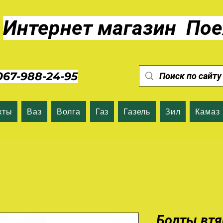
Интернет магазин Пое
7-988-24-95
кты
Ваз
Волга
Газ
Газель
Зил
Камаз
Болты втя