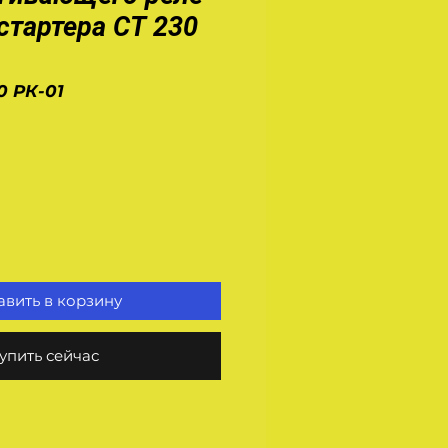
стартера СТ 230
0 РК-01
на
вить в корзину
упить сейчас