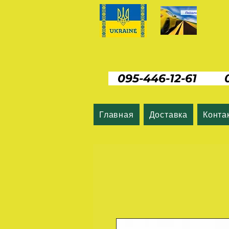
095-446-12-61 06
Главная
Доставка
Конта