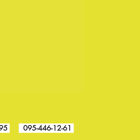
-95
095-446-12-61