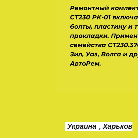
Ремонтный комлект
СТ230 РК-01 включа
болты, пластину и
прокладки. Примен
семейства СТ230.37
Зил, Уаз, Волга и д
АвтоРем.
Украина , Харьков