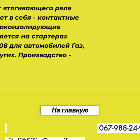
 втягивающего реле
ет в себя - контактные
 токоизолирующие
яется на стартерах
08 для автомобилей Газ,
ругих. Производство -
На главную
067-988-24