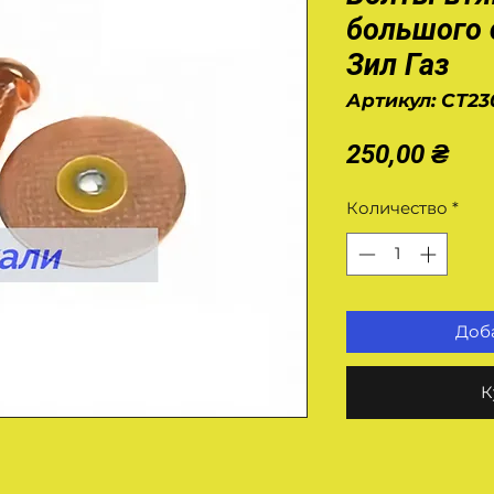
большого 
Зил Газ
Артикул: СТ23
Це
250,00 ₴
Количество
*
Доба
К