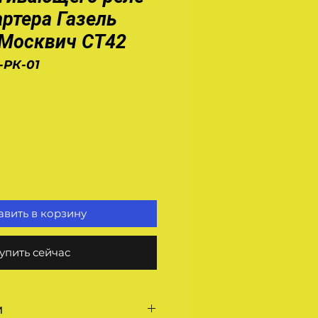
артера Газель
 Москвич СТ42
-РК-01
на
вить в корзину
упить сейчас
и