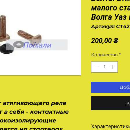
малого ст
Волга Уаз
Артикул: СТ42
Це
200,00 ₴
Количество
*
Доба
 втягивающего реле
К
 в себя - контактные
 токоизолирующие
Характеристик
яется на стартерах