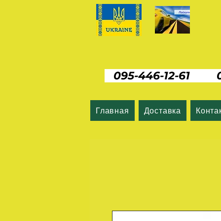
095-446-12-61 06
Главная
Доставка
Конта