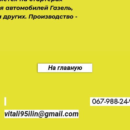
ля автомобилей Газель,
Марка
и других. Производство -
Тип запчасти
Состояние
Производитель
Тип техники
На главную
Код запчасти
067-988-24
vitali95ilin@gmail.com