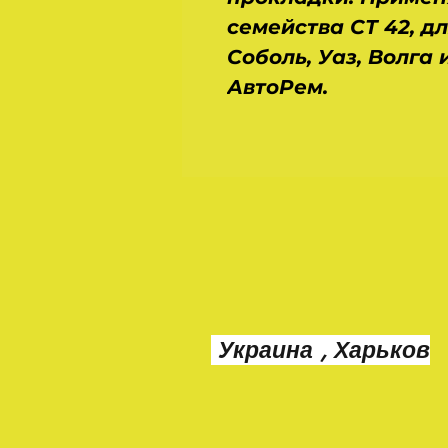
семейства СТ 42, д
Соболь, Уаз, Волга 
АвтоРем.
Украина , Харьков