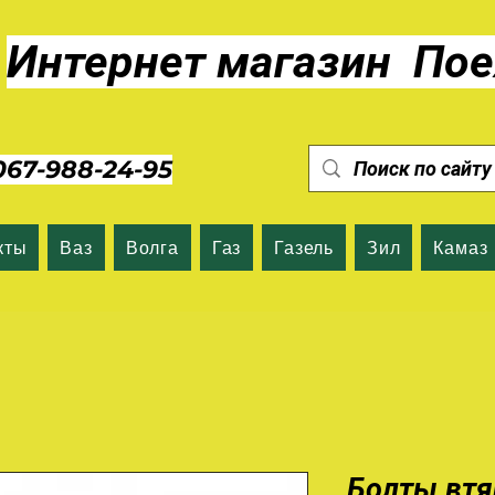
Интернет магазин Пое
7-988-24-95
кты
Ваз
Волга
Газ
Газель
Зил
Камаз
Болты втя