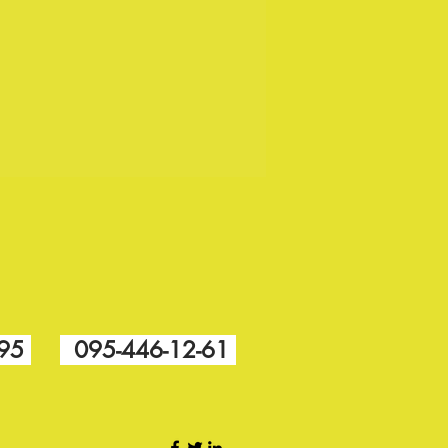
Волга Уаз Газель
Оригинал
Новое
Авторем
Авто
СТ42-РК-01
-95
095-446-12-61