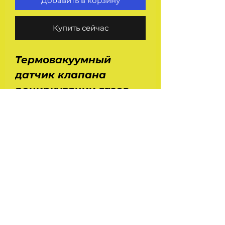
Добавить в корзину
Купить сейчас
Термовакуумный
датчик клапана
рециркуляции газов
41.3710010 (ВКТ12).
Применение : Газ 3302,
2705, 2217, Ваз 2104,
2105, 2107, 2121, 21213.
Оригинал.
На главную