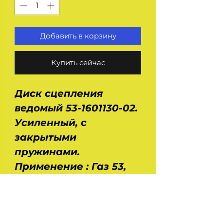
Добавить в корзину
Купить сейчас
Диск сцепления
ведомый 53-1601130-02.
Усиленный, с
закрытыми
пружинами.
Применение : Газ 53,
5312, 66, 3307, 3308, Паз
3205, Кавз 685. А также
для БТР с двигателем