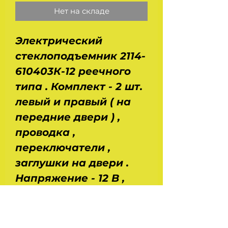
Нет на складе
Электрический
стеклоподъемник 2114-
610403К-12 реечного
типа . Комплект - 2 шт.
левый и правый ( на
передние двери ) ,
проводка ,
переключатели ,
заглушки на двери .
Напряжение - 12 В ,
сила тока - не более 8
А . Усилие на ведущей
пластине - 12-20 кгс .