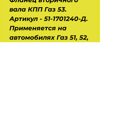
Фланец вторичного
вала КПП Газ 53.
Артикул - 51-1701240-Д.
Применяется на
автомобилях Газ 51, 52,
53, 5312, автобусах Паз
672, 3502, Кавз 685.
Размеры : диаметр -
0,12 м, высота - 0,05 м.
Вес - 1,15 кг.
На главную
Украина , Харьков