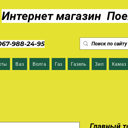
Интернет магазин Пое
7-988-24-95
кты
Ваз
Волга
Газ
Газель
Зил
Камаз
Главный т