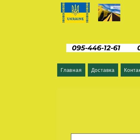
095-446-12-61 06
Главная
Доставка
Конта