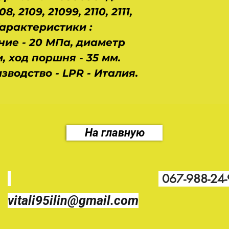
 2109, 21099, 2110, 2111,
. Характеристики :
ие - 20 МПа, диаметр
, ход поршня - 35 мм.
изводство - LPR - Италия.
На главную
067-988-24
vitali95ilin@gmail.com