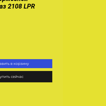
аз 2108 LPR
на
вить в корзину
упить сейчас