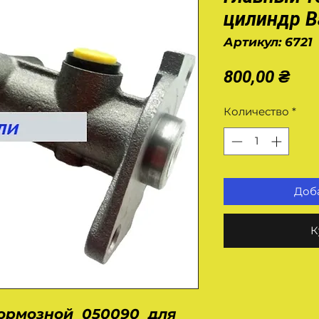
цилиндр В
Артикул: 6721
Це
800,00 ₴
Количество
*
Доба
К
тормозной
050090
для