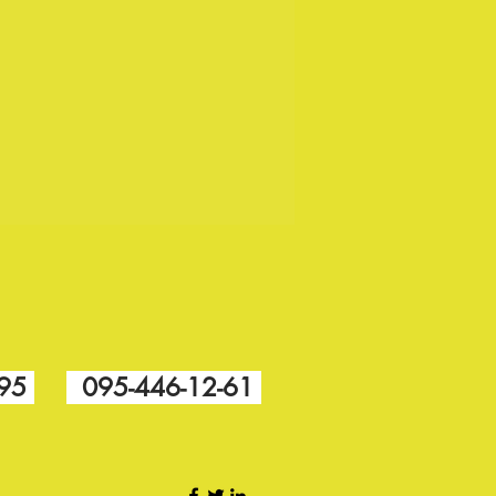
-95
095-446-12-61