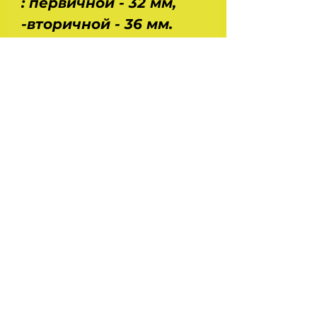
: первичной - 32 мм,
-вторичной - 36 мм.
Диаметр диффузоров :
большой первичной
камеры - 23 мм,
большой вторичной
камеры - 36 мм, малых
- 10,5 мм. Габариты -
176х185х133 мм.
Масса -3,5 кг.
Производство
- Truckman.
На главную