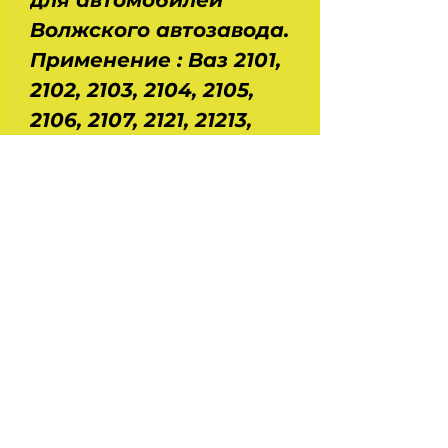
для автомобилей
Волжского автозавода.
Применение : Ваз 2101,
2102, 2103, 2104, 2105,
2106, 2107, 2121, 21213,
21214, 2123, 2131.
Размеры: : 222x183x82
мм., Вес - 3,2
кг. Производство -
Finwhale.
На главную
Украина , Харьков