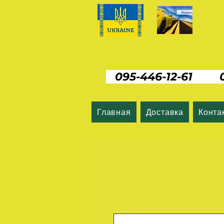
095-446-12-61 06
Главная
Доставка
Конта