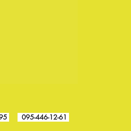
-95
095-446-12-61