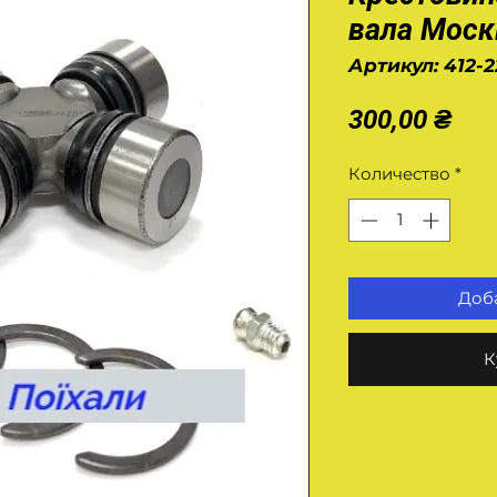
вала Моск
Артикул: 412-
Це
300,00 ₴
Количество
*
Доба
К