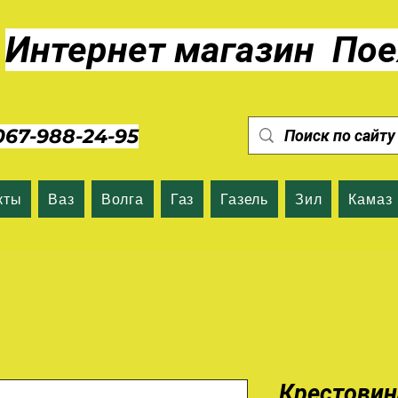
Интернет магазин Пое
7-988-24-95
кты
Ваз
Волга
Газ
Газель
Зил
Камаз
Крестовин