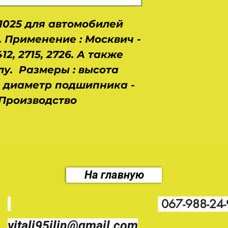
1025 для автомобилей
 Применение : Москвич -
 412, 2715, 2726. А также
алу. Размеры : высота
, диаметр подшипника -
. Производство
На главную
067-988-24
vitali95ilin@gmail.com