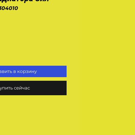
1304010
на
вить в корзину
упить сейчас