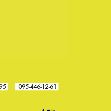
-95
095-446-12-61