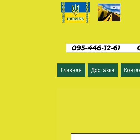
095-446-12-61 06
Главная
Доставка
Конта