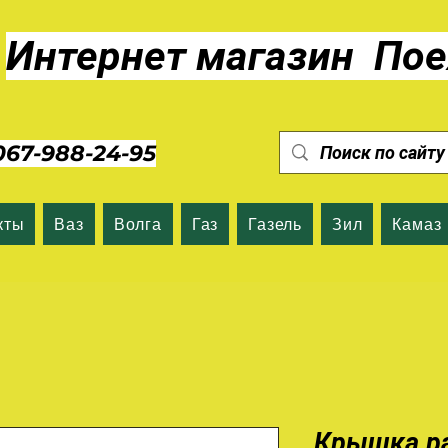
Интернет магазин Пое
7-988-24-95
кты
Ваз
Волга
Газ
Газель
Зил
Камаз
Крышка ра