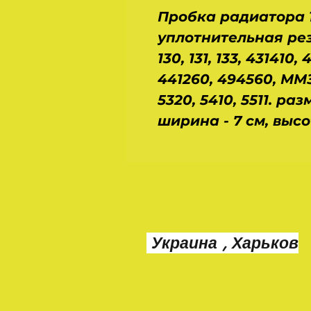
Пробка радиатора 1
уплотнительная рез
130, 131, 133, 431410,
441260, 494560, ММЗ
5320, 5410, 5511. раз
ширина - 7 см, высот
Украина , Харьков