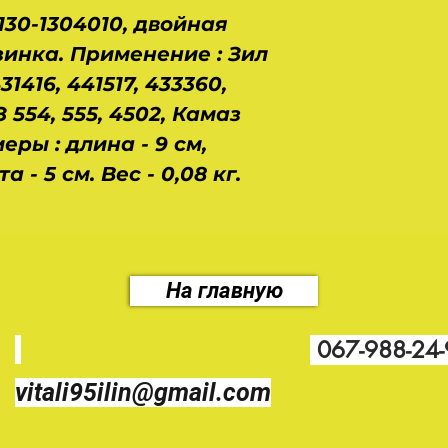
30-1304010, двойная
инка. Применение : Зил
 431416, 441517, 433360,
 554, 555, 4502, Камаз
меры : длина - 9 см,
а - 5 см. Вес - 0,08 кг.
На главную
067-988-24
vitali95ilin@gmail.com