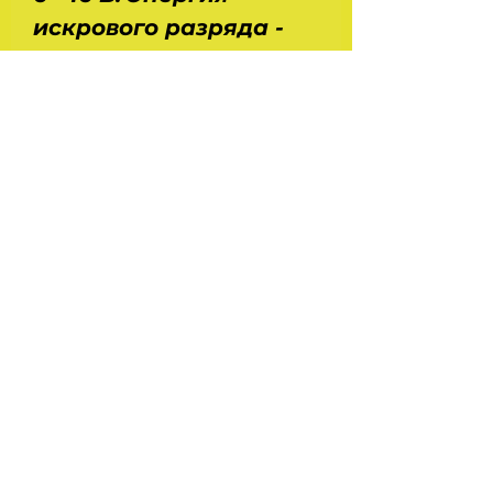
искрового разряда -
не менее 45 мДЖ.
Вторичное
напряжение - не
менее 27 кВ. Скорость
нарастания
вторичного
напряжения - не
менее 1000 В/мкс.
Производство
- Truckman.
На главную