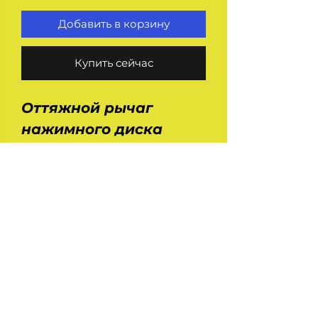
Добавить в корзину
Купить сейчас
Оттяжной рычаг
нажимного диска
(корзины
сцепления) 51-1601095.
Применение : Уаз 469.
451, 452, 2206, 31512,
31514, 3303, 3741, Газ 21,
51, 52.
На главную