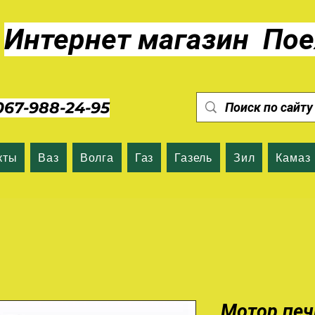
Интернет магазин Пое
7-988-24-95
кты
Ваз
Волга
Газ
Газель
Зил
Камаз
Мотор печ