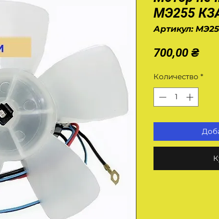
МЭ255 КЗ
Артикул: МЭ25
Це
700,00 ₴
Количество
*
Доба
К