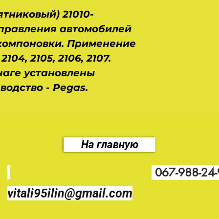
тниковый) 21010-
управления автомобилей
компоновки. Применение
 2104, 2105, 2106, 2107.
чаге установлены
одство - Pegas.
На главную
067-988-24
vitali95ilin@gmail.com