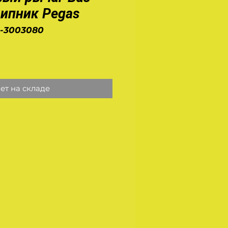
ипник Pegas
0-3003080
на
ет на складе