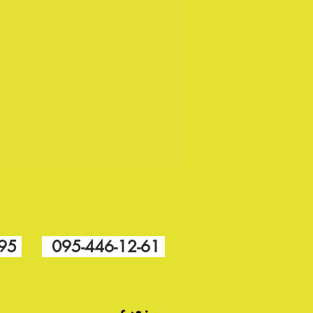
-95
095-446-12-61