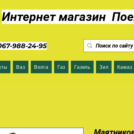
Интернет магазин Пое
7-988-24-95
кты
Ваз
Волга
Газ
Газель
Зил
Камаз
Маятников