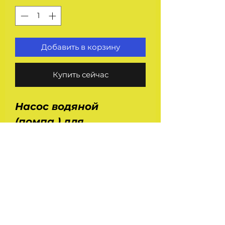
Добавить в корзину
Купить сейчас
Насос водяной
(помпа ) для
автомобилей Уаз 3163
Патриот , 2363 Пикап ,
31519 Хантер с
двигателем ЗМЗ 409
Евро 3, 4. В комплекте
идет продкладка .