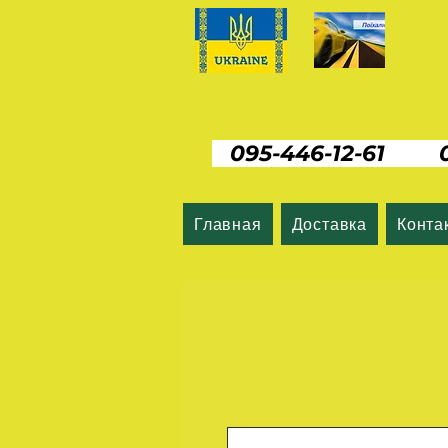
095-446-12-61 06
Главная
Доставка
Конта