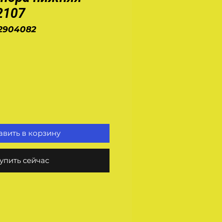
2107
-2904082
на
вить в корзину
упить сейчас