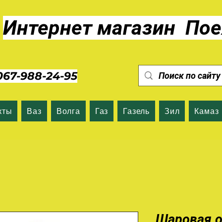
Интернет магазин Пое
7-988-24-95
кты
Ваз
Волга
Газ
Газель
Зил
Камаз
Шаровая 