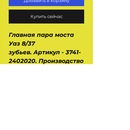
Добавить в корзину
Купить сейчас
Главная пара моста
Уаз 8/37
зубьев. Артикул - 3741-
2402020. Производство
- Truckman.
Применяется в
передних и задних
мостах автомобилей
Уаз 469, 451, 452, 2206,
31512, 3303, 3741, 3962.