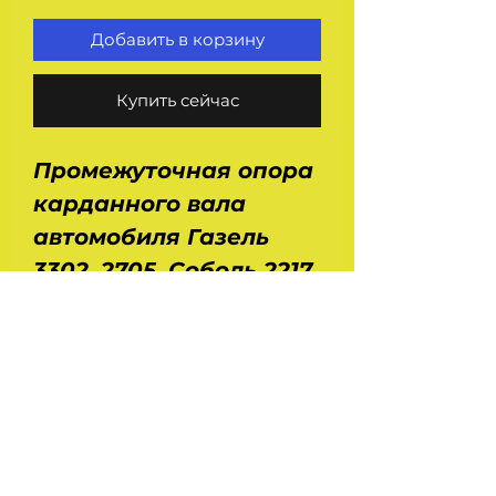
Добавить в корзину
Купить сейчас
Промежуточная опора
карданного вала
автомобиля Газель
3302, 2705, Соболь 2217,
Волга 31029,
3110 старого образца.
Производство -
Арзамас. Размеры :
ДхШхВ - 0,14х0,12х 0,06
м. Вес - 0,72 кг.