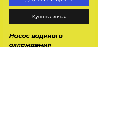
Купить сейчас
Насос водяного
охлаждения
(помпа) 66-1307010 для
автомобилей Газ 53,
66, 3307, Паз 3205, 3237,
4230, 4234 с
двигателями ЗМЗ .
На главную
Украина , Харьков