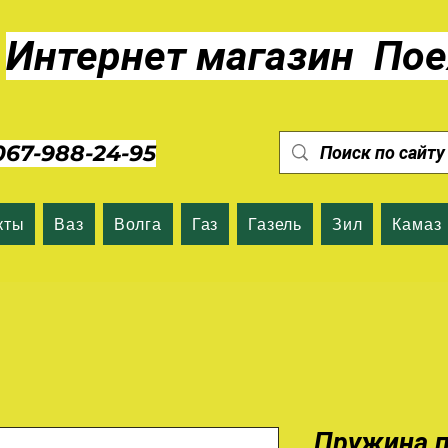
Интернет магазин Пое
7-988-24-95
кты
Ваз
Волга
Газ
Газель
Зил
Камаз
Пружина 