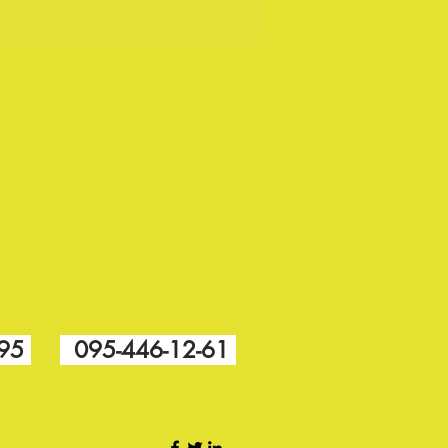
-95
095-446-12-61