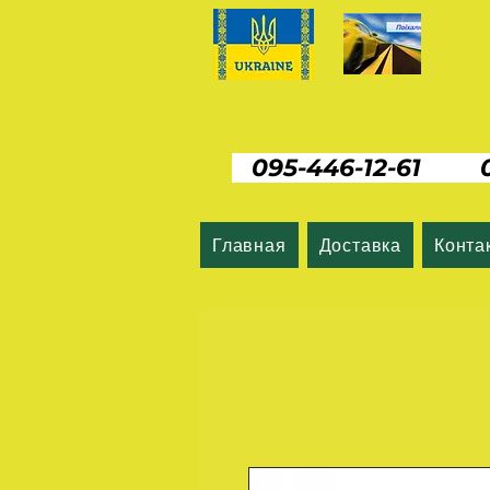
095-446-12-61 06
Главная
Доставка
Конта