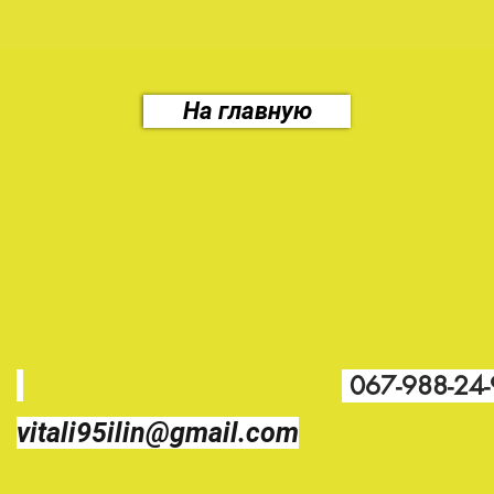
На главную
067-988-24
vitali95ilin@gmail.com