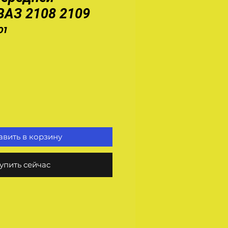
ВАЗ 2108 2109
01
на
вить в корзину
упить сейчас