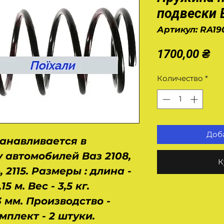
подвески 
Артикул: RA19
Це
1700,00 ₴
Количество
*
Доба
танавливается в
 автомобилей Ваз 2108,
К
14, 2115. Размеры : длина -
5 м. Вес - 3,5 кг.
 мм. Производство -
мплект - 2 штуки.