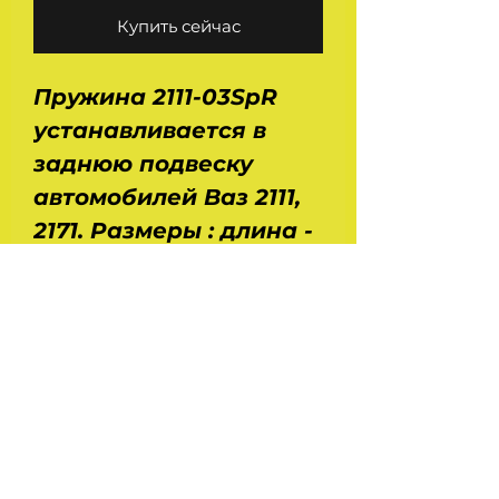
Купить сейчас
Пружина 2111-03SpR
устанавливается в
заднюю подвеску
автомобилей Ваз 2111,
2171. Размеры : длина -
0,427 м, диаметр - 0,11
м. Вес - 2,9 кг. Толщина
прутка - 12 мм.
Производство - SSD -
СибСпецДеталь. Цена
за комплект - 2 штуки.