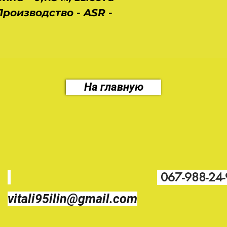
. Производство - ASR -
На главную
067-988-24
vitali95ilin@gmail.com