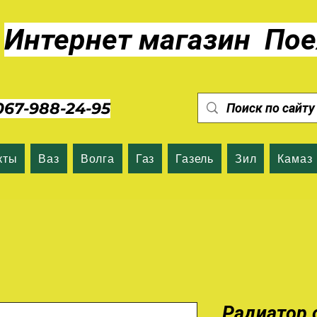
Интернет магазин Пое
7-988-24-95
кты
Ваз
Волга
Газ
Газель
Зил
Камаз
Радиатор