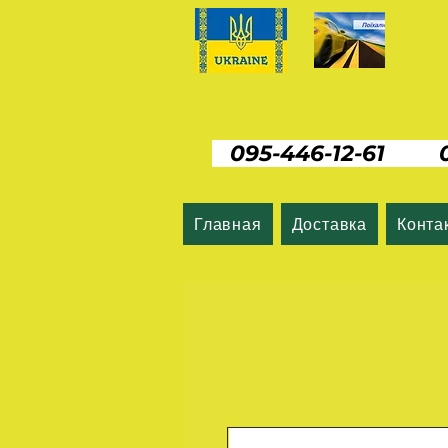
095-446-12-61 06
Главная
Доставка
Конта