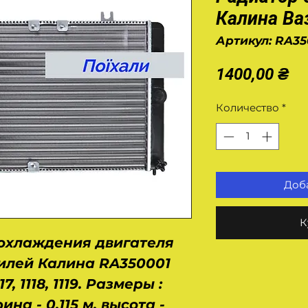
Калина Ва
Артикул: RA35
Це
1400,00 ₴
Количество
*
Доба
К
охлаждения двигателя
илей Калина RA350001
, 1118, 1119. Размеры :
ина - 0,115 м, высота -