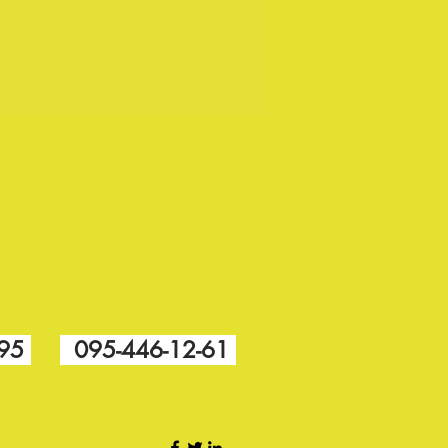
-95
095-446-12-61