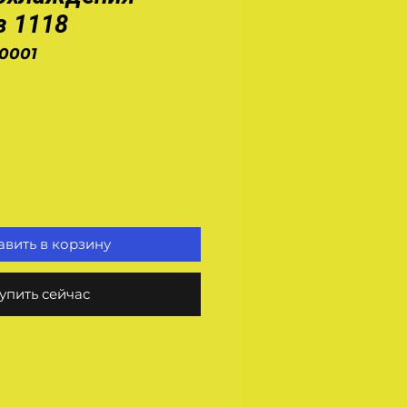
з 1118
0001
на
вить в корзину
упить сейчас