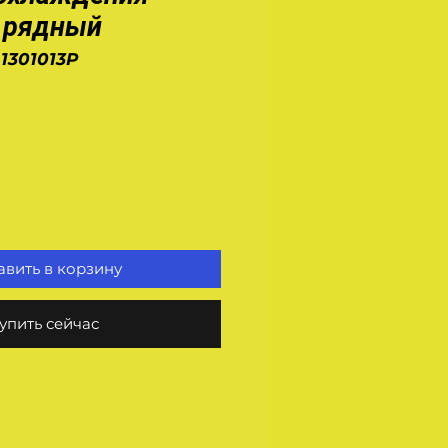
х рядный
-1301013Р
на
вить в корзину
упить сейчас