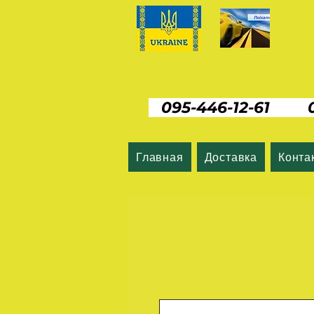
095-446-12-61 06
Главная
Доставка
Конта