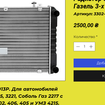
Газель 3-
Артикул: 3302
Це
2500,00 ₴
Количество
*
Доба
К
1013Р. Для автомобилей
5, 3221, Соболь Газ 2217 с
, 406, 405 и УМЗ 4215.