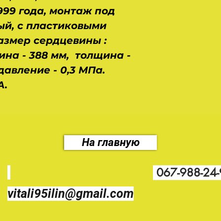
1999 года, монтаж под
й, с пластиковыми
азмер сердцевины :
ина - 388 мм, толщина -
давление - 0,3 МПа.
A.
На главную
067-988-24
vitali95ilin@gmail.com