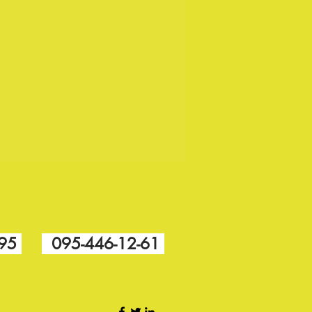
-95
095-446-12-61