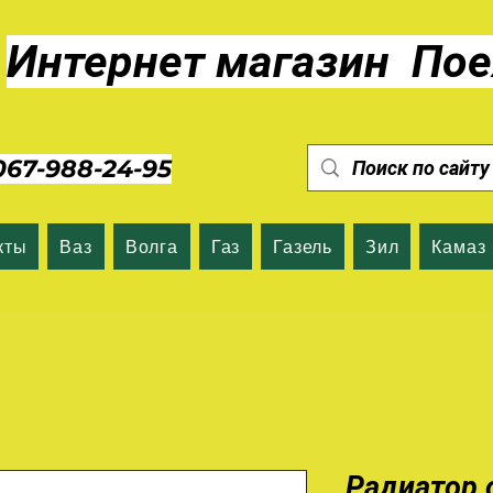
Интернет магазин Пое
7-988-24-95
кты
Ваз
Волга
Газ
Газель
Зил
Камаз
Радиатор