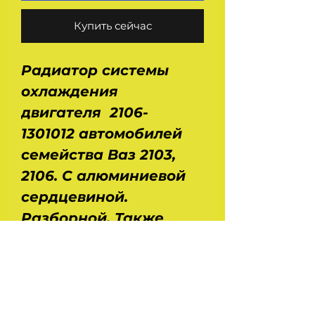
Купить сейчас
Р
адиатор системы
охлаждения
двигателя
2106-
1301012
автомобилей
семейства Ваз 2103,
2106. С алюминиевой
сердцевиной.
Разборной. Также
может быть
установлен на Ваз
2101, 2102, 21011, 21013.
Размеры : ДхШхВ -