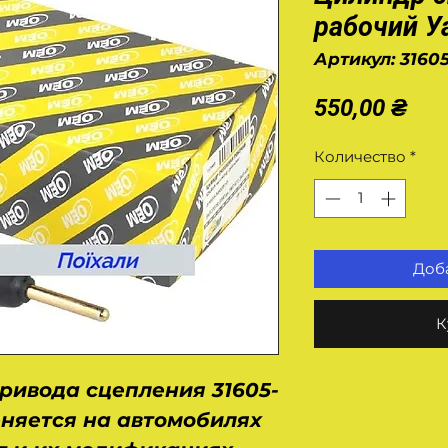
рабочий У
Артикул: 3160
Це
550,00 ₴
Количество
*
Доба
К
ривода сцепления 31605-
еняется на автомобилях