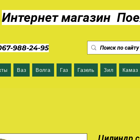
Интернет магазин Пое
7-988-24-95
кты
Ваз
Волга
Газ
Газель
Зил
Камаз
Цилиндр с