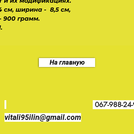
т и их модификациях.
4 см, ширина - 8,5 см,
 - 900 грамм.
.
На главную
067-988-24
vitali95ilin@gmail.com