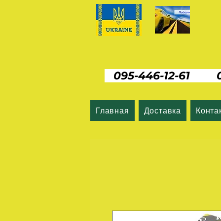
095-446-12-61 06
Главная
Доставка
Конта