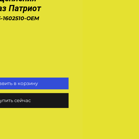
аз Патриот
5-1602510-OEM
на
вить в корзину
упить сейчас