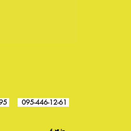
-95
095-446-12-61