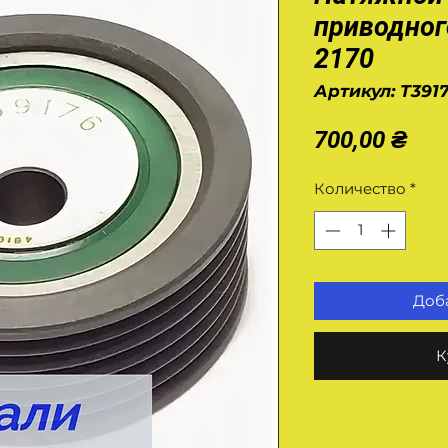
приводног
2170
Артикул: T391
Це
700,00 ₴
Количество
*
Доба
К