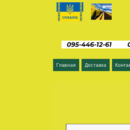
095-446-12-61 06
Главная
Доставка
Конта