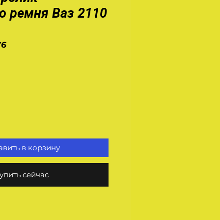
о ремня Ваз 2110
76
на
вить в корзину
упить сейчас