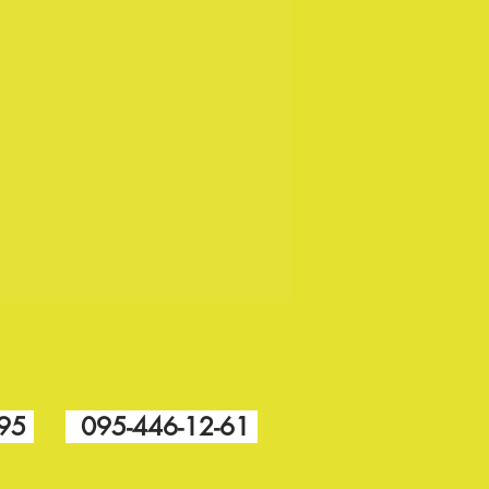
-95
095-446-12-61