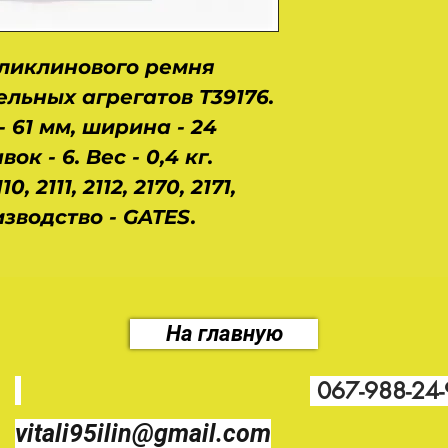
ликлинового ремня
льных агрегатов T39176.
 61 мм, ширина - 24
к - 6. Вес - 0,4 кг.
 2111, 2112, 2170, 2171,
оизводство - GATES
.
На главную
067-988-24
vitali95ilin@gmail.com