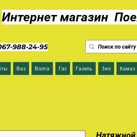
Интернет магазин Пое
7-988-24-95
кты
Ваз
Волга
Газ
Газель
Зил
Камаз
Натяжной