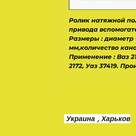
Ролик натяжной по
привода вспомогате
Размеры : диаметр -
мм,количество канаво
Применение : Ваз 2110,
2172, Уаз 37419. Пр
Украина , Харьков