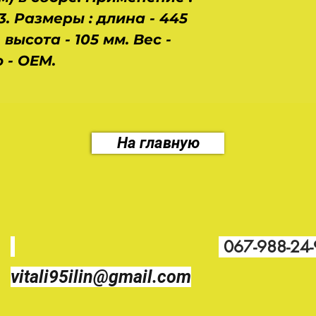
3. Размеры : длина - 445
высота - 105 мм. Вес -
о - OEM.
На главную
067-988-24
vitali95ilin@gmail.com