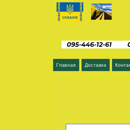
095-446-12-61 06
Главная
Доставка
Конта