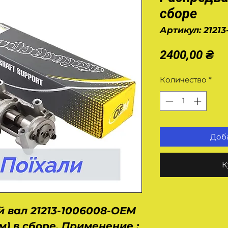
сборе
Артикул: 2121
Це
2400,00 ₴
Количество
*
Доба
К
 вал 21213-1006008-OEM
м) в сборе. Применение :