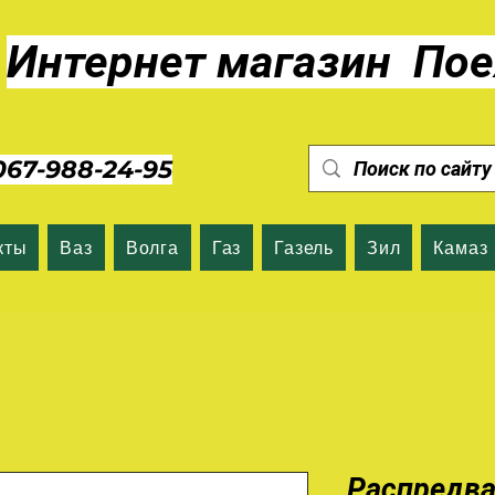
Интернет магазин Пое
7-988-24-95
кты
Ваз
Волга
Газ
Газель
Зил
Камаз
Распредва