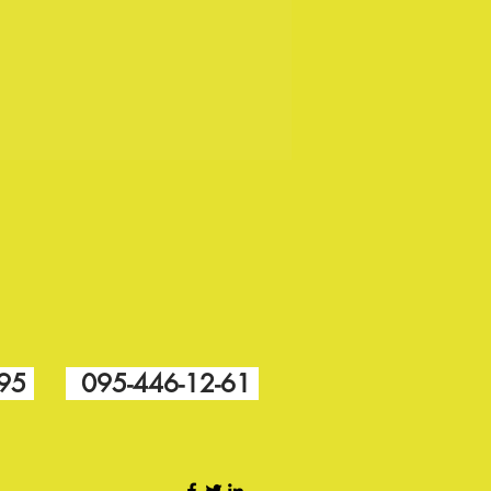
-95
095-446-12-61