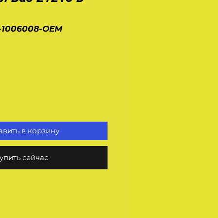
3-1006008-OEM
на
вить в корзину
упить сейчас