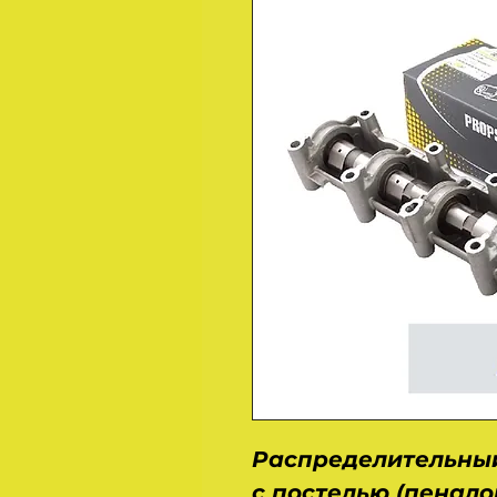
Распределительный
с постелью (пенало