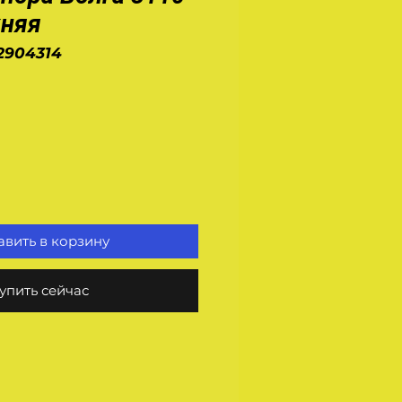
жняя
-2904314
на
вить в корзину
упить сейчас