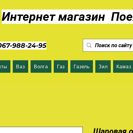
Интернет магазин Пое
7-988-24-95
кты
Ваз
Волга
Газ
Газель
Зил
Камаз
Шаровая о