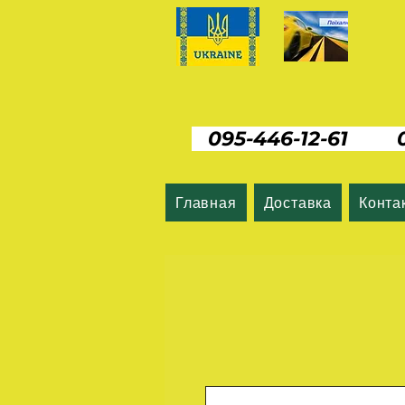
095-446-12-61 06
Главная
Доставка
Конта