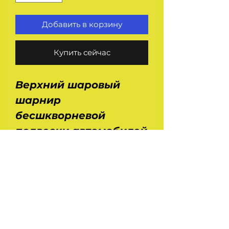
Добавить в корзину
Купить сейчас
Верхний шаровый
шарнир
бесшкворневой
подвески автомобилей
Волга. Применение :
Газ 3102, 3110, 31105.
Размеры : длина - 0,1 м,
ширина - 0,08 м,
высота - 0,07 м. Вес -
0,7 кг.