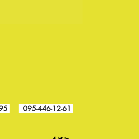
-95
095-446-12-61