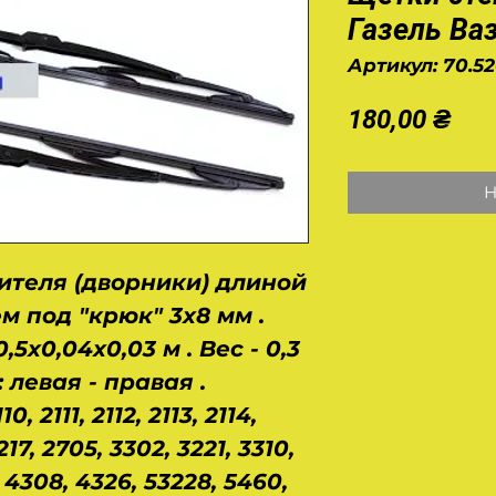
Газель Ва
Артикул: 70.5
Це
180,00 ₴
Н
ителя (дворники) длиной
м под "крюк" 3х8 мм .
5х0,04х0,03 м . Вес - 0,3
 левая - правая .
 2111, 2112, 2113, 2114,
217, 2705, 3302, 3221, 3310,
 4308, 4326, 53228, 5460,