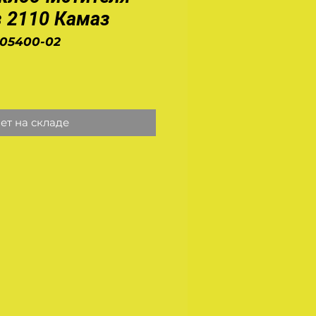
з 2110 Камаз
205400-02
на
ет на складе