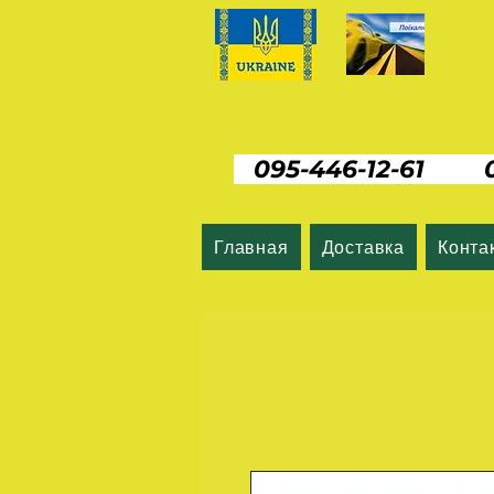
095-446-12-61 06
Главная
Доставка
Конта