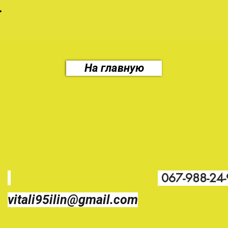
.
На главную
067-988-24
vitali95ilin@gmail.com