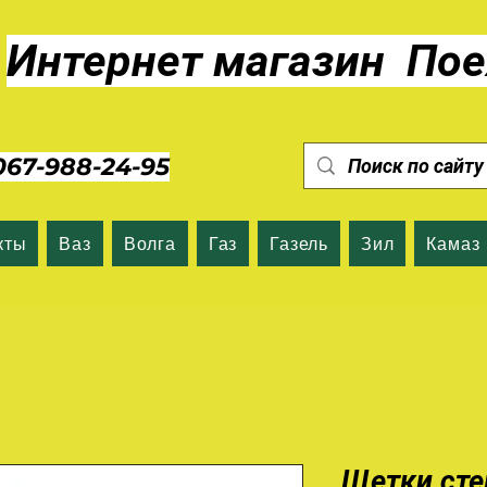
Интернет магазин Пое
7-988-24-95
кты
Ваз
Волга
Газ
Газель
Зил
Камаз
Щетки сте