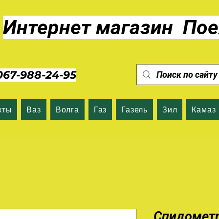
Интернет магазин Пое
7-988-24-95
кты
Ваз
Волга
Газ
Газель
Зил
Камаз
Спидометр