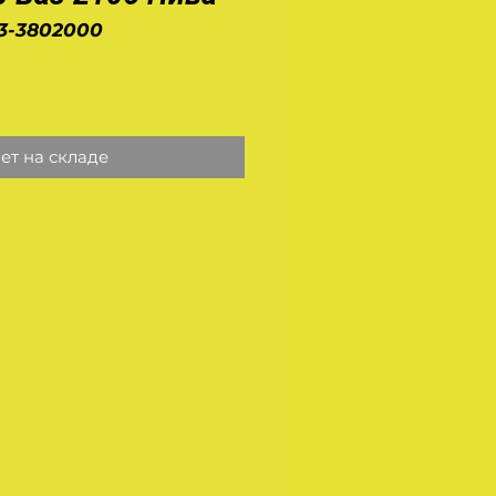
93-3802000
на
ет на складе