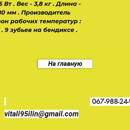
 Вт . Вес - 3,8 кг . Длина -
80 мм . Производитель
зон рабочих температур :
 . 9 зубьев на бендиксе .
На главную
067-988-24
vitali95ilin@gmail.com