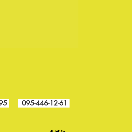
-95
095-446-12-61