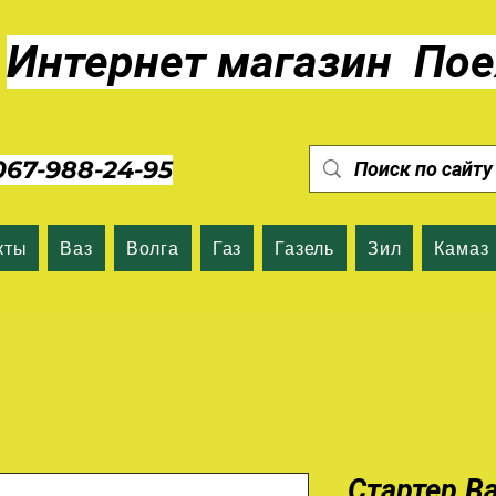
Интернет магазин Пое
7-988-24-95
кты
Ваз
Волга
Газ
Газель
Зил
Камаз
Стартер В