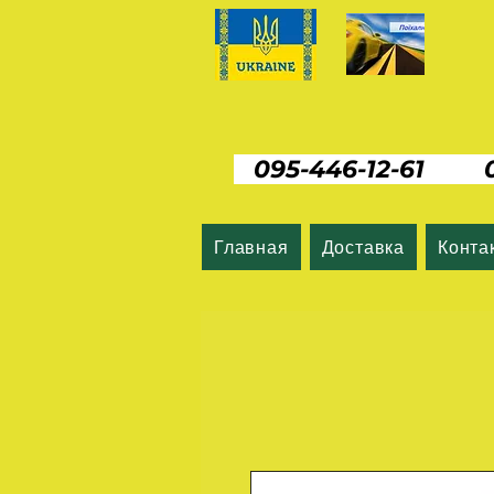
095-446-12-61 06
Главная
Доставка
Конта