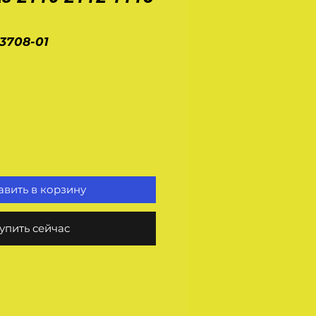
.3708-01
на
вить в корзину
упить сейчас