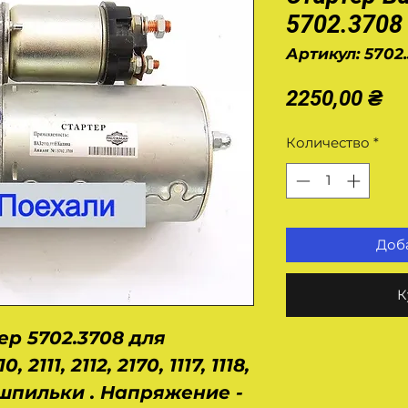
5702.3708
Артикул: 5702
Це
2250,00 ₴
Количество
*
Доба
К
р 5702.3708 для
2111, 2112, 2170, 1117, 1118,
2 шпильки . Напряжение -