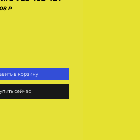
08 Р
на
вить в корзину
упить сейчас