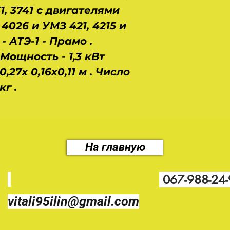
151, 3741 с двигателями
 4026 и УМЗ 421, 4215 и
- АТЭ-1 - Прамо .
 Мощность - 1,3 кВт
,27х 0,16х0,11 м . Число
кг .
На главную
067-988-24
vitali95ilin@gmail.com