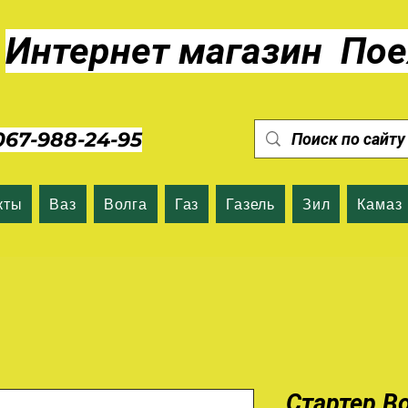
Интернет магазин Пое
7-988-24-95
кты
Ваз
Волга
Газ
Газель
Зил
Камаз
Стартер Во