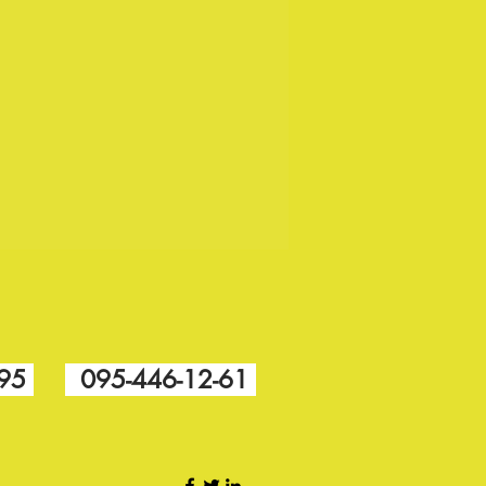
-95
095-446-12-61