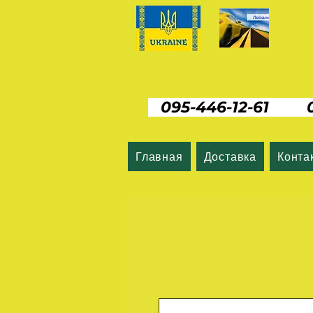
095-446-12-61 06
Главная
Доставка
Конта