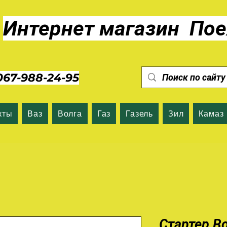
Интернет магазин Пое
7-988-24-95
кты
Ваз
Волга
Газ
Газель
Зил
Камаз
Стартер В