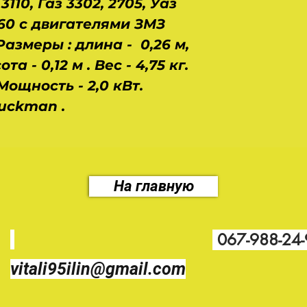
 3110, Газ 3302, 2705, Уаз
 3160 с двигателями ЗМЗ
 Размеры : длина - 0,26 м,
та - 0,12 м . Вес - 4,75 кг.
Мощность - 2,0 кВт.
uckman .
На главную
067-988-24
vitali95ilin@gmail.com