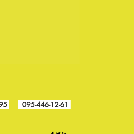
-95
095-446-12-61