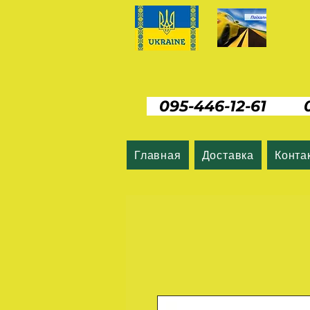
095-446-12-61 06
Главная
Доставка
Конта