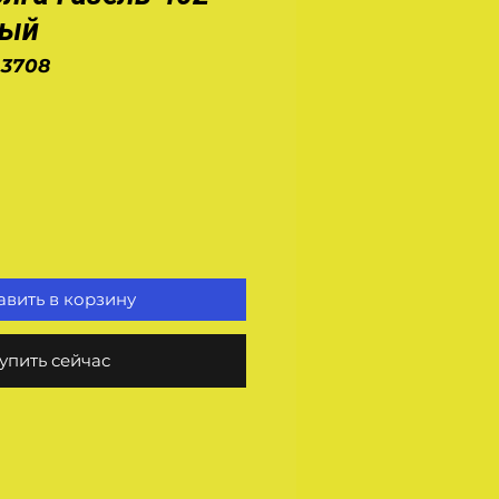
ный
.3708
на
вить в корзину
упить сейчас