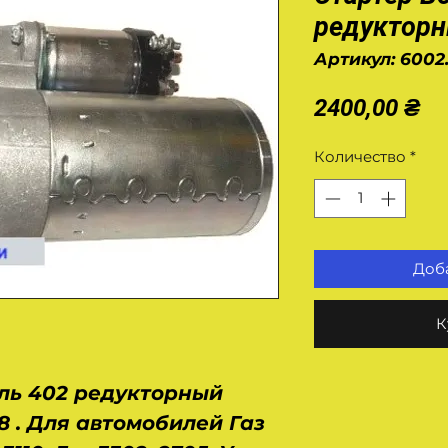
редуктор
Артикул: 6002
Це
2400,00 ₴
Количество
*
Доба
К
ель 402 редукторный
08 . Для автомобилей Газ