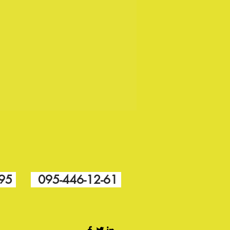
-95
095-446-12-61