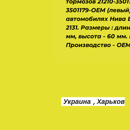
тормозов 21210-3501
3501179-OEM (левый
автомобилях Нива Ваз
2131. Размеры : дли
мм, высота - 60 мм. В
Производство - OEM
Украина , Харьков