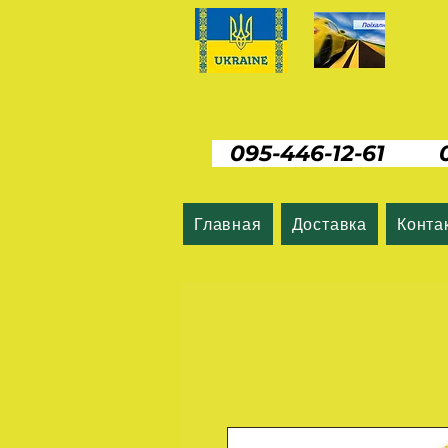
095-446-12-61 06
Главная
Доставка
Конта