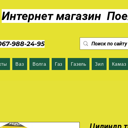
Интернет магазин Пое
7-988-24-95
кты
Ваз
Волга
Газ
Газель
Зил
Камаз
Цилиндр 