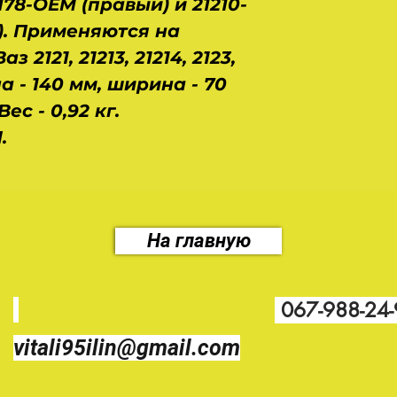
178-OEM (правый) и 21210-
). Применяются на
 2121, 21213, 21214, 2123,
на - 140 мм, ширина - 70
ес - 0,92 кг.
.
На главную
067-988-24
vitali95ilin@gmail.com