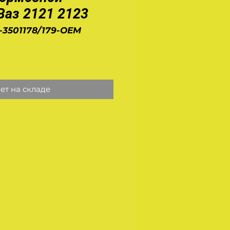
Ваз 2121 2123
0-3501178/179-OEM
на
ет на складе