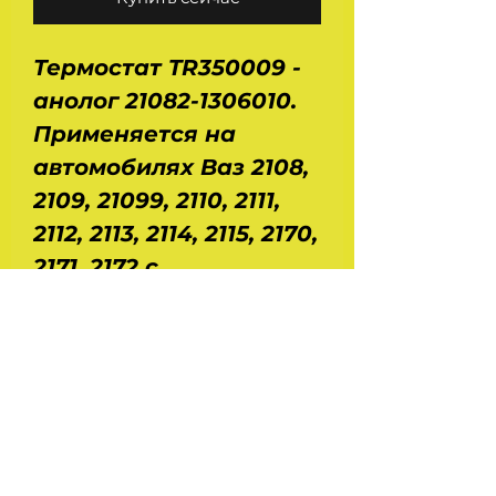
Термостат TR350009 -
анолог 21082-1306010.
Применяется на
автомобилях Ваз 2108,
2109, 21099, 2110, 2111,
2112, 2113, 2114, 2115, 2170,
2171, 2172 с
инжекторнымидвигате
лями. Нового образца,
под датчик, 6 выходов.
Температура
открытия 85±2°С.
Производство - ASR.