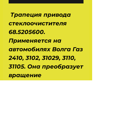
Трапеция привода
стеклоочистителя
68.5205600.
Применяется на
автомобилях Волга Газ
2410, 3102, 31029, 3110,
31105. Она преобразует
вращение
электрического
мотора в
поступалельное
движение щеток.
Размеры : ДхШхВ -
0,48х0,22х0,14 м. Вес -