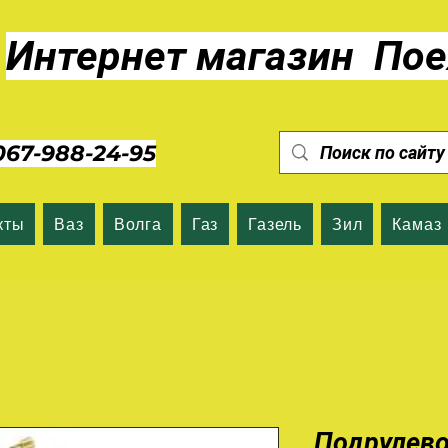
Интернет магазин Пое
7-988-24-95
кты
Ваз
Волга
Газ
Газель
Зил
Камаз
Подрулево