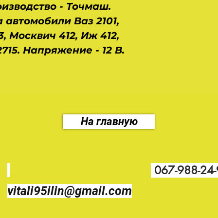
оизводство - Точмаш.
 автомобили Ваз 2101,
103, Москвич 412, Иж 412,
2715. Напряжение - 12 В.
На главную
067-988-24
vitali95ilin@gmail.com