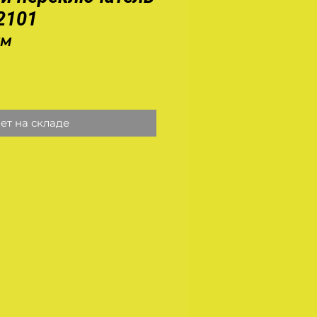
2101
5М
на
ет на складе