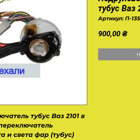
тубус Ваз 
Артикул: П-13
Це
900,00 ₴
Н
чатель тубус Ваз 2101 в
 переключатель
а и света фар (тубус)