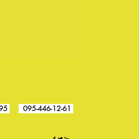
-95
095-446-12-61