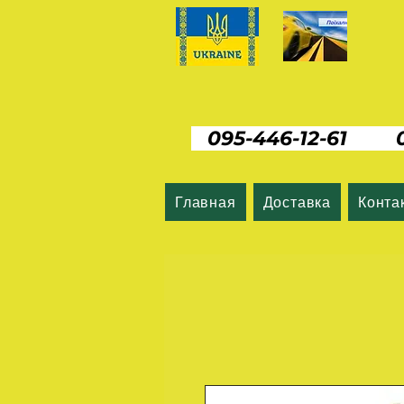
095-446-12-61 06
Главная
Доставка
Конта