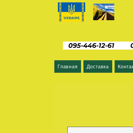
095-446-12-61 06
Главная
Доставка
Конта