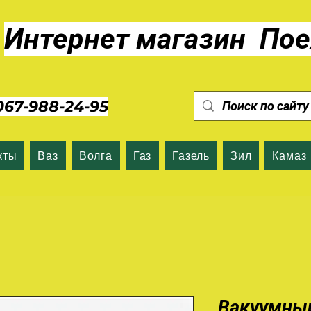
Интернет магазин Пое
7-988-24-95
кты
Ваз
Волга
Газ
Газель
Зил
Камаз
Вакуумный