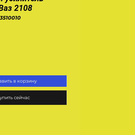
Ваз 2108
-3510010
на
вить в корзину
упить сейчас