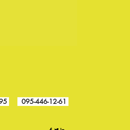
-95
095-446-12-61