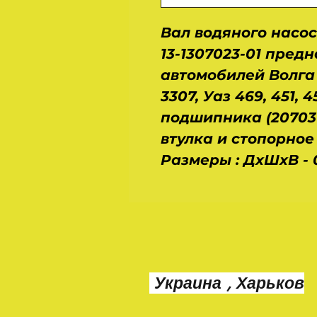
Вал водяного насос
13-1307023-01 пред
автомобилей Волга Га
3307, Уаз 469, 451, 
подшипника (20703 
втулка и стопорное к
Размеры : ДхШхВ - 0
Украина , Харьков