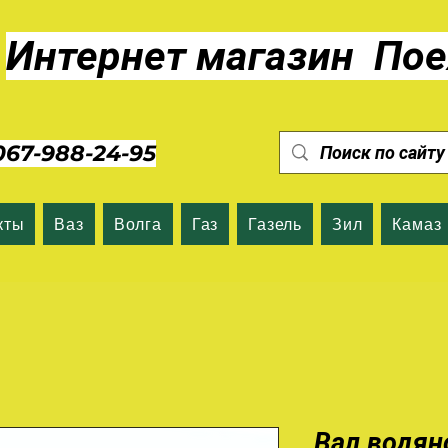
Интернет магазин Пое
7-988-24-95
кты
Ваз
Волга
Газ
Газель
Зил
Камаз
Вал водян