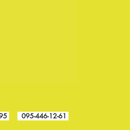
-95
095-446-12-61