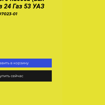
з 24 Газ 53 УАЗ
07023-01
на
вить в корзину
упить сейчас