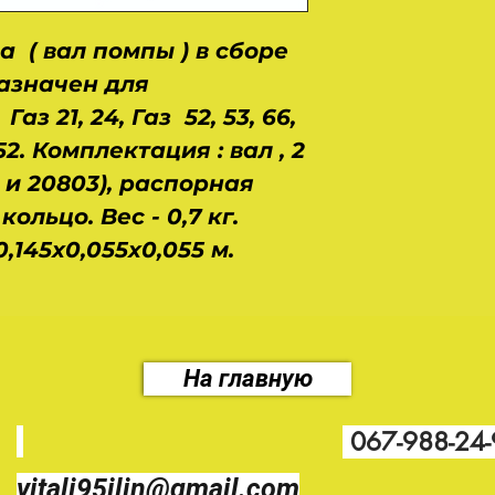
а ( вал помпы ) в сборе
назначен для
з 21, 24, Газ 52, 53, 66,
452. Комплектация : вал , 2
и 20803), распорная
ольцо. Вес - 0,7 кг.
,145х0,055х0,055 м.
На главную
067-988-24
vitali95ilin@gmail.com