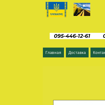
095-446-12-61 06
Главная
Доставка
Конта