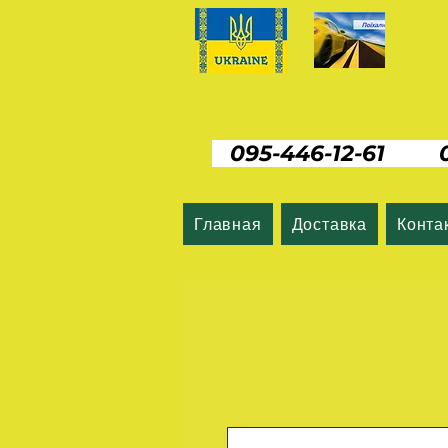
095-446-12-61 06
Главная
Доставка
Конта