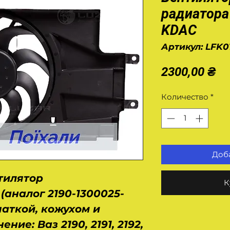
радиатора
KDAC
Артикул: LFK0
Це
2300,00 ₴
Количество
*
Доба
тилятор
К
(аналог 2190-1300025-
чаткой, кожухом и
ние: Ваз 2190, 2191, 2192,