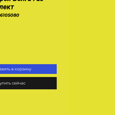
лект
-6105080
на
вить в корзину
упить сейчас