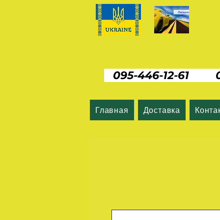
095-446-12-61 06
Главная
Доставка
Конта