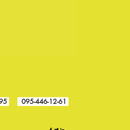
-95
095-446-12-61