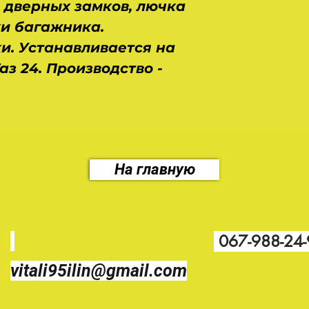
 дверных замков, лючка
и багажника.
ки. Устанавливается на
аз 24. Производство -
На главную
067-988-24
vitali95ilin@gmail.com