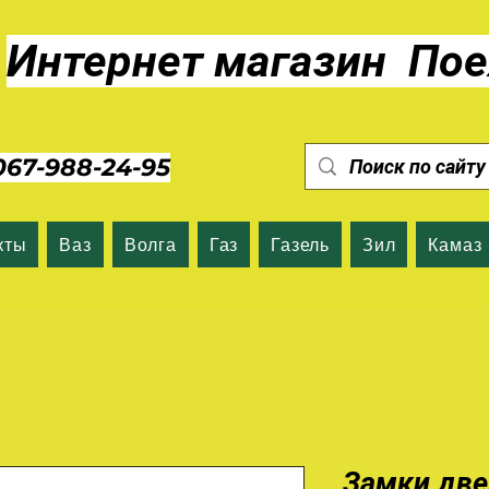
Интернет магазин Пое
7-988-24-95
кты
Ваз
Волга
Газ
Газель
Зил
Камаз
Замки две