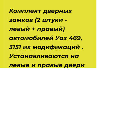
Комплект дверных
замков (2 штуки -
левый + правый)
автомобилей Уаз 469,
3151 их модификаций .
Устанавливаются на
левые и правые двери
, передние и задние .
Размеры : ДхШхВ -
0,13х0,13х0,04 м . Вес -
0,36 кг (одного замка) .
Артикул - 469-
6105013/14 .